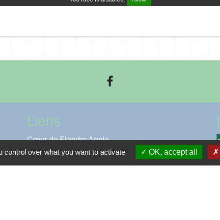
Liens
Cœur de Flandre Agglo
Conseil régional Hauts-de-France
 control over what you want to activate
OK, accept all
Département du nord
Préfecture du Nord