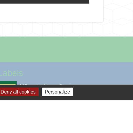
Labels
Villes et villages fleuris
Deny all cookies
Personalize
Mission Centenaire 14-18
Voisins vigilants et solidaires