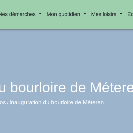
Mes démarches
Mon quotidien
Mes loisirs
E
u bourloire de Méter
éos
Inauguration du bourloire de Méteren
/