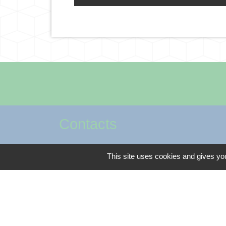
Contacts
Commune de Méteren
This site uses cookies and gives you
Place César Herreman
59270 Méteren - FRANCE
+33 3 28 49 04 08
Contact par formulaire