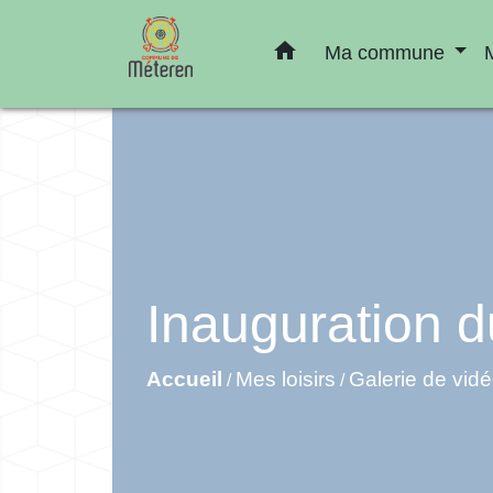
home
Ma commune
Inauguration d
Accueil
Mes loisirs
Galerie de vid
/
/