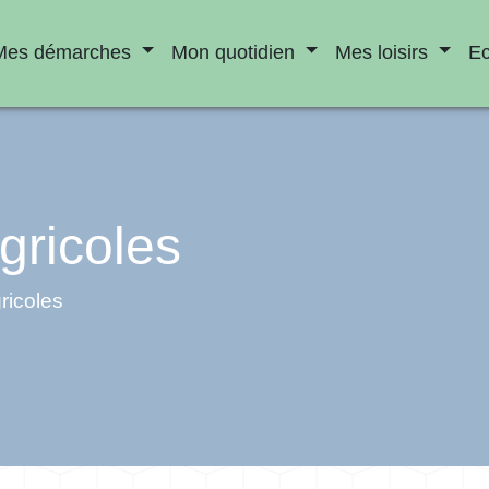
Mes démarches
Mon quotidien
Mes loisirs
E
gricoles
ricoles