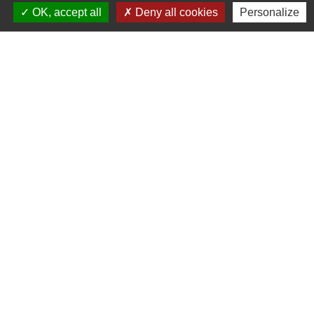
Commune de Méteren
OK, accept all
Deny all cookies
Personalize
Place César Herreman
59270 Méteren - FRANCE
+33 3 28 49 04 08
Contact par formulaire
Liens
Cœur de Flandre Agglo
Conseil régional Hauts-de-France
Département du nord
Préfecture du Nord
Labels
Villes et villages fleuris
Mission Centenaire 14-18