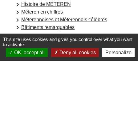
keyboard_arrow_right
Histoire de METEREN
keyboard_arrow_right
Méteren en chiffres
keyboard_arrow_right
Méterennoises et Méterennois célèbres
keyboard_arrow_right
Bâtiments remarquables
This site uses cookies and gives you control over what you want
to activate
OK, accept all
Deny all cookies
Personalize
Contacts
Commune de Méteren
Place César Herreman
59270 Méteren - FRANCE
+33 3 28 49 04 08