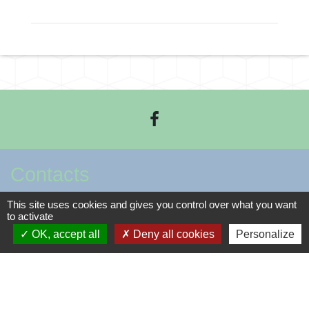
Contacts
This site uses cookies and gives you control over what you want
Commune de Méteren
to activate
Place César Herreman
OK, accept all
Deny all cookies
Personalize
59270 Méteren - FRANCE
+33 3 28 49 04 08
Contact par formulaire