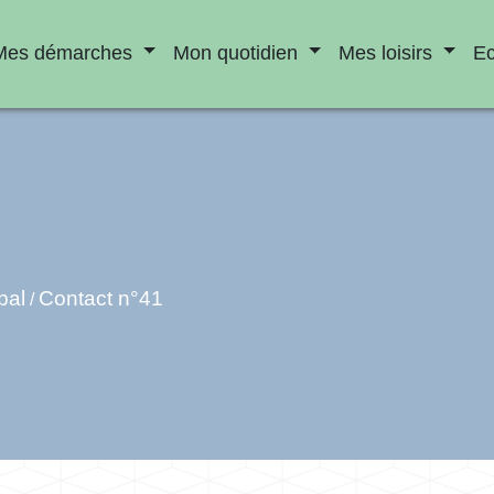
Mes démarches
Mon quotidien
Mes loisirs
E
pal
Contact n°41
/