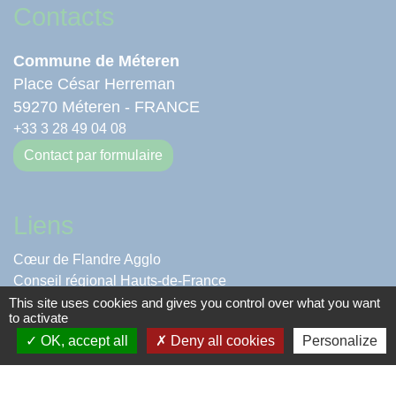
Contacts
Commune de Méteren
Place César Herreman
59270 Méteren - FRANCE
+33 3 28 49 04 08
Contact par formulaire
Liens
Cœur de Flandre Agglo
Conseil régional Hauts-de-France
Département du nord
This site uses cookies and gives you control over what you want
to activate
Préfecture du Nord
OK, accept all
Deny all cookies
Personalize
Labels