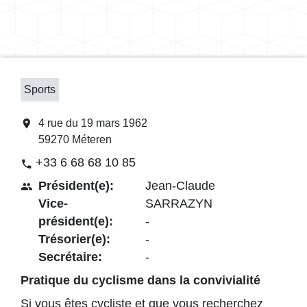
Sports
location_on
4 rue du 19 mars 1962
59270 Méteren
+33 6 68 68 10 85
phone
Président(e):
Jean-Claude
people
Vice-
SARRAZYN
président(e):
-
Trésorier(e):
-
Secrétaire:
-
Pratique du cyclisme dans la convivialité
Si vous êtes cycliste et que vous recherchez