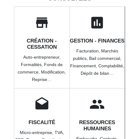
store
assessment
CRÉATION -
GESTION - FINANCES
CESSATION
Facturation,
Marchés
Auto-entrepreneur,
publics,
Bail commercial,
Formalités,
Fonds de
Financement,
Comptabilité,
commerce,
Modification,
Dépôt de bilan…
Reprise…
drafts
people
FISCALITÉ
RESSOURCES
HUMAINES
Micro-entreprise,
TVA,
Embauche,
Contrats,