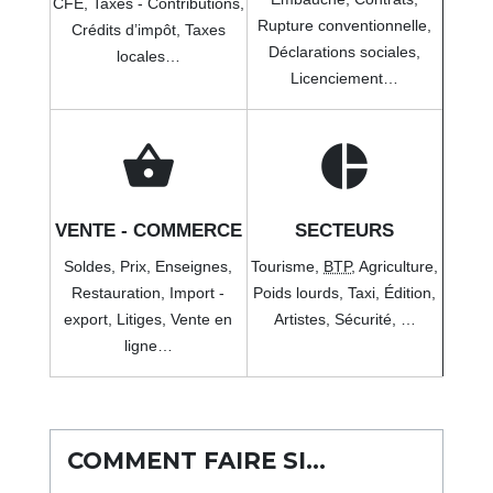
CFE,
Taxes - Contributions,
Rupture conventionnelle,
Crédits d’impôt,
Taxes
Déclarations sociales,
locales…
Licenciement…
shopping_basket
pie_chart
VENTE - COMMERCE
SECTEURS
Soldes,
Prix,
Enseignes,
Tourisme,
BTP
,
Agriculture,
Restauration,
Import -
Poids lourds,
Taxi,
Édition,
export,
Litiges,
Vente en
Artistes,
Sécurité, …
ligne…
COMMENT FAIRE SI…